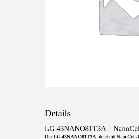
Details
LG 43NANO81T3A – NanoCell-T
Der
LG 43NANO81T3A
bietet mit NanoCell-T