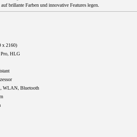
und
t auf brillante Farben und innovative Features legen.
beeindruckende
Klarheit
Menge
 x 2160)
 Pro, HLG
stant
zessor
, WLAN, Bluetooth
mm
m