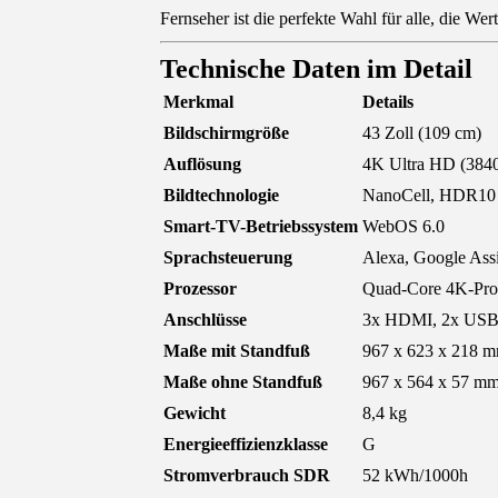
Fernseher ist die perfekte Wahl für alle, die Wer
Technische Daten im Detail
Merkmal
Details
Bildschirmgröße
43 Zoll (109 cm)
Auflösung
4K Ultra HD (3840
Bildtechnologie
NanoCell, HDR10
Smart-TV-Betriebssystem
WebOS 6.0
Sprachsteuerung
Alexa, Google Assi
Prozessor
Quad-Core 4K-Pro
Anschlüsse
3x HDMI, 2x USB
Maße mit Standfuß
967 x 623 x 218 
Maße ohne Standfuß
967 x 564 x 57 m
Gewicht
8,4 kg
Energieeffizienzklasse
G
Stromverbrauch SDR
52 kWh/1000h