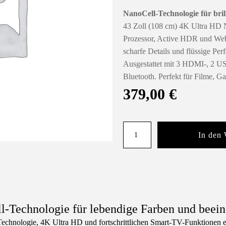
NanoCell-Technologie für bri
43 Zoll (108 cm) 4K Ultra HD 
Prozessor, Active HDR und WebO
scharfe Details und flüssige Per
Ausgestattet mit 3 HDMI-, 2 U
Bluetooth. Perfekt für Filme, G
379,00
€
LG
In den
43NANO81T3A
–
Smart-
TV
mit
NanoCell-
Technologie
für
echnologie für lebendige Farben und beein
lebendige
Farben
echnologie, 4K Ultra HD und fortschrittlichen Smart-TV-Funktionen ein