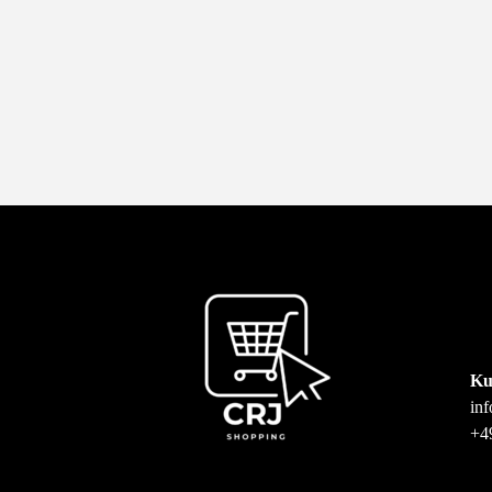
Ku
in
+4