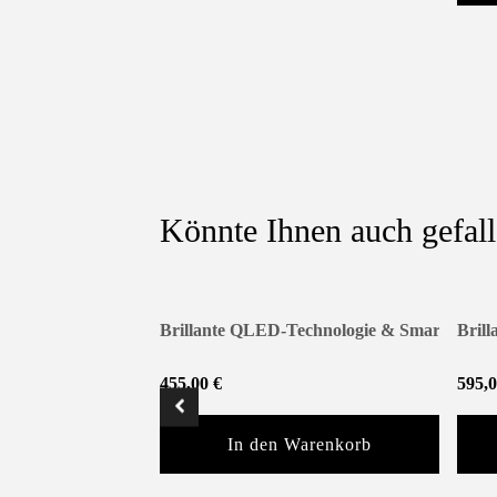
Könnte Ihnen auch gefal
Brillante QLED-Technologie & Smart-TV f
Bril
455,00
€
595,
In den Warenkorb