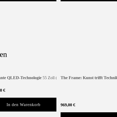
len
ür Ihr Zuhause
lante QLED-Technologie
43 Zoll (108 cm) 4K Ultra HD QLED Smart-TV mit Qua
55 Zoll (138 cm) 4K Ultra HD QLED Smart-T
The Frame: Kunst trifft Techni
00
€
In den Warenkorb
969,00
€